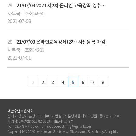
29
21/07/03 2021 제2차 온라인 교육강좌 영수증 및 참가확인증 출력안내
사무국
조회:
4660
2021-07-08
28
21/07/03 온라인교육강좌(2차) 사전등록 마감
사무국
조회:
4201
2021-07-01
1
2
3
4
5
6
7
8
대한수면호흡학회
경기도 성남시 분당구 구미로 173번길 82, 분당서울대학교병원 1동 7층 7314호
사업자등록번호: 613-82-81334 대표자: 조규섭
Tel : 031-787-7420 e-mail: sleepbreathing@gmail.com
Copyrightⓒ 2020 by Korean Society of Sleep and Breathing. All rights