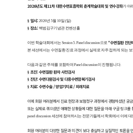
2026년도 제11차 대한수면호흡학회 춘계학술대회 및 연수강좌
가 아
일시:
§
2026년 5월 10일 (일)
장소:
§
백범김구기념관 컨벤션홀
“수면질환 진단
이번 학술대회에서는 Session 5. Panel discussion으로
본 세션에서는 수면질환 진료 과정에서 실제로 자주 접하게 되는 보
다음과 같은 주제를 포함하여 Panel discussion이 진행됩니다.
초진: 수면질환 환자 사전검사
§
진단: 수면다원검사 및 다중수면잠복기검사
§
치료: 수면수술 / 양압기치료 / 외래치료
§
이에 회원 여러분께서 진료 현장과 보험청구 과정에서 경험하셨던 궁금한
또는 실제로 겪으셨던 애매한 상황들에 대한 질문을 아래 구글 링크를 
panel discussion 세션에 참여하시는 전문가들께서 학회에서 이
회원 여러분의 다양한 질문과 의견이 보다 충실하고 실질적인 토론을 만