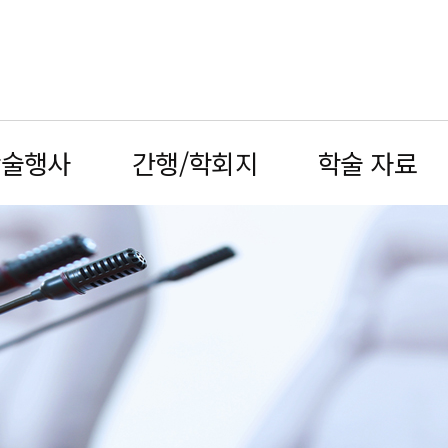
학술행사
간행/학회지
학술 자료