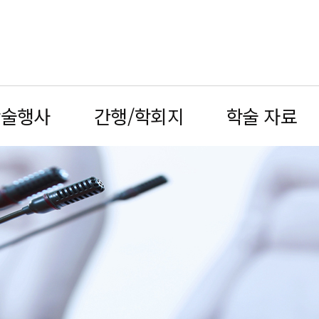
학술행사
간행/학회지
학술 자료