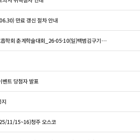
.06.30) 만료 갱신 절차 안내
[설문조사 안내]2026년 제11차 대한수면호흡학회 춘계학술대회_26-05-10(일)백범김구기념관
이벤트 당첨자 발표
공지
5/11/15~16)청주 오스코