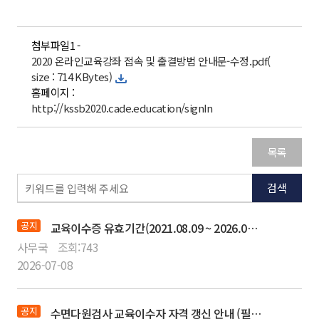
첨부파일1 -
2020 온라인교육강좌 접속 및 출결방법 안내문-수정.pdf(
size : 714 KBytes)
홈페이지 :
http://kssb2020.cade.education/signIn
목록
검색
공지
교육이수증 유효기간(2021.08.09 ~ 2026.08.08) 만료 갱신 절차 안내
사무국
조회:
743
2026-07-08
공지
수면다원검사 교육이수자 자격 갱신 안내 (필독)