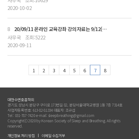
2020-10-02
8
20/09/11 온라인 교육강좌 강의자료는 9/12(토) 18시 이후 강의사이트 자료실에서 다운로드 가능합니다.
사무국
조회:
5222
2020-09-11
1
2
3
4
5
6
7
8
대한수면호흡학회
경기도 성남시 분당구 구미로 173번길 82, 분당서울대학교병원 1동 7층 7314호
사업자등록번호: 613-82-81334 대표자: 조규섭
Tel : 031-787-7420 e-mail: sleepbreathing@gmail.com
Copyrightⓒ 2020 by Korean Society of Sleep and Breathing. All rights
reserved.
개인정보 처리 방침
이메일 수집거부